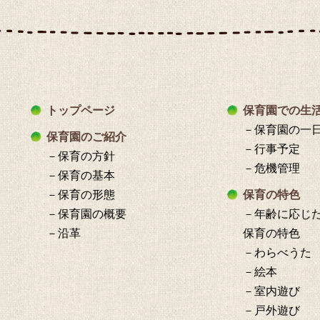
トップページ
保育園での生
－保育園の一
保育園のご紹介
－行事予定
－保育の方針
－危機管理
－保育の基本
－保育の形態
保育の特色
－保育園の概要
－年齢に応じ
－沿革
保育の特色
－わらべうた
－絵本
－室内遊び
－戸外遊び