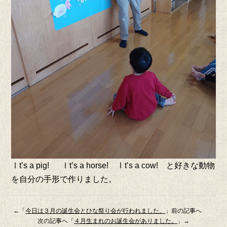
Ⅰt’s a pig! Ⅰt’s a horse! Ⅰt’s a cow! と好きな動物
を自分の手形で作りました。
←「
今日は３月の誕生会とひな祭り会が行われました。
」前の記事へ
次の記事へ「
４月生まれのお誕生会がありました。
」→