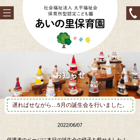
toggle
navigation
お知らせ
遅ればせながら…5月の誕生会を行いました。
2022/06/07
保護者のページに本日の誕生会の様子を載せました！