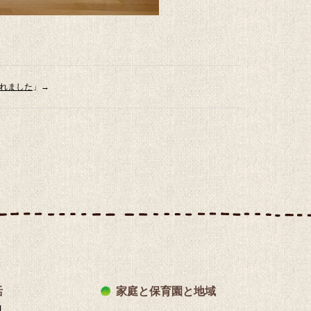
われました
」→
活
家庭と保育園と地域
日