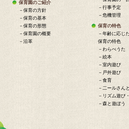
保育園のご紹介
－行事予定
－保育の方針
－危機管理
－保育の基本
－保育の形態
保育の特色
－保育園の概要
－年齢に応じ
－沿革
保育の特色
－わらべうた
－絵本
－室内遊び
－戸外遊び
－食育
－二ールさん
－リズム遊び
－森と遊ぼう