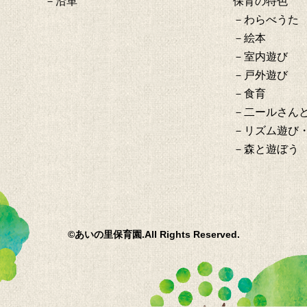
－沿革
保育の特色
－わらべうた
－絵本
－室内遊び
－戸外遊び
－食育
－二ールさん
－リズム遊び
－森と遊ぼう
©あいの里保育園.All Rights Reserved.